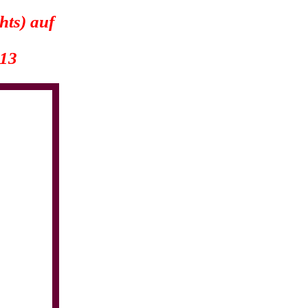
hts) auf
013