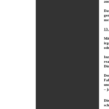
auc
Das
gem
meh
13
Mit
irg
ode
Inz
rea
Din
Den
Fah
und
– j
Die
sch