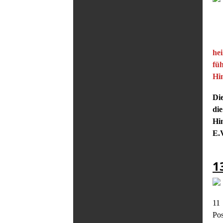
he
fü
Hin
Die
di
Hi
E.
1
11 
Pos