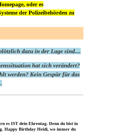
Homepage, oder es
Systeme der Polizeibehörden zu
ötzlich dazu in der Lage sind....
enssituation hat sich verändert?
lt werden? Kein Gespür für das
.
rn es IST dein Ehrentag. Denn du bist in 
g. Happy Birthday Heidi, wo immer du 