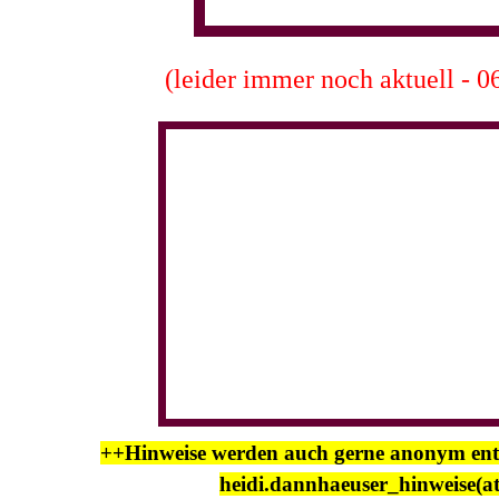
(leider immer noch aktuell - 0
++Hinweise werden auch gerne anonym e
heidi.dannhaeuser_hinweise(a