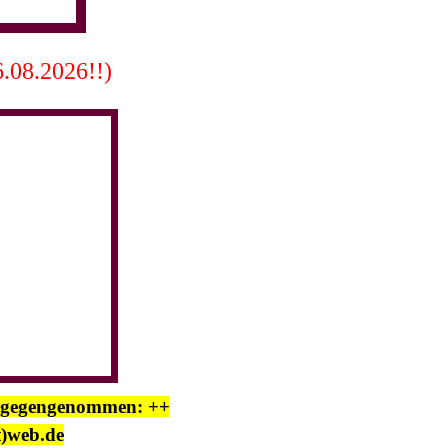
6.08.2026!!)
ntgegengenommen: ++
t)web.de