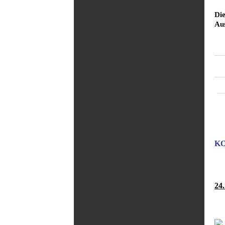
Di
Au
KO
24