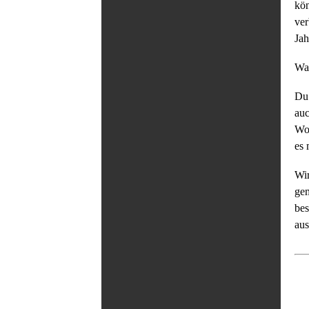
kö
ver
Jah
Was
Du 
auc
Wor
es 
Wir
ge
bes
aus