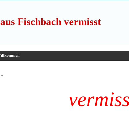
aus Fischbach vermisst
illkommen
vermis