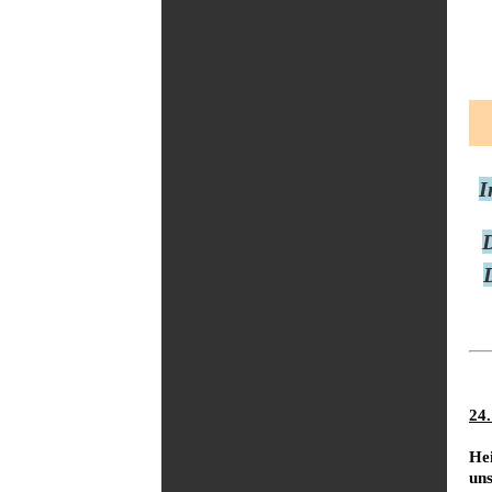
I
D
24
Hei
un