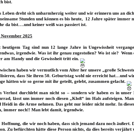
h bist.
 Leben dreht sich unbarmherzig weiter und wir erinnern uns an dich
einsame Stunden und können es bis heute,  12 Jahre später immer noc
r da bist….und keiner weiß was passiert ist.
. November 2025
 heutigem Tag sind nun 12 lange Jahre in Ungewissheit vergangen!
endwas, irgendwie. Was ist ihr genau zugestoßen? Wo ist 
sie?  Wenn 
r am Handy und die Gewissheit tritt ein. 
wischen haben wir vermutlich vom Alter her unsere „große Schwester“ 
lisieren, dass Sie ihren 50. Geburtstag wohl nie erreicht hat…und wir
ge hätten wir so gerne mit ihr geteilt, gelebt, zusammen gelacht. 
 Verlust durchlebt man nicht so – sondern wir haben es in unser L
rrad, lässt uns immer noch diesen „Kloß“ im Hals aufsteigen. Man 
 Heidi in die Arme nehmen. Das geht nur leider nicht mehr. In diese
a, immer noch!! Man lebt damit, irgendwie.
 Hoffnung, die wir noch haben, dass sich jemand dazu noch äußert. Da
on. Zu befürchten hätte diese Person nichts, da dies bereits verjährt 