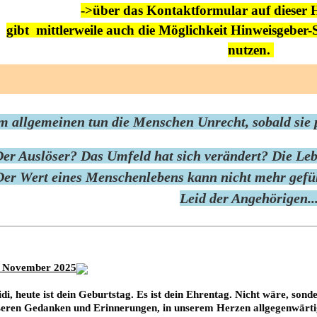
->über das Kontaktformular auf dieser 
gibt mittlerweile auch die Möglichkeit Hinweisgeber-
nutzen.
m allgemeinen tun die Menschen Unrecht, sobald sie pl
er Auslöser? Das Umfeld hat sich verändert? Die Leb
Der Wert eines Menschenlebens kann nicht mehr gefüh
Leid der Angehörigen...
. November 2025
di, heute ist dein Geburtstag. Es ist dein Ehrentag. Nicht wäre, sonde
seren Gedanken und Erinnerungen, in unserem Herzen allgegenwärti