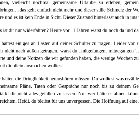
nnen, vielleicht nochmal gemeinsame Urlaube zu erleben, geme
bringen…das geht einfach nicht mehr und dieser stille Schmerz der We
re und es ist kein Ende in Sicht. Dieser Zustand hinterlässt auch in uns 
 ist dir nur widerfahren? Heute vor 11 Jahren warst du noch da und da
hattest einiges an Lasten auf deiner Schulter zu tragen. Leider von 
h nicht nach außen getragen, warst du „mitgefangen, mitgegangen“…
te und deine Notizen die wir gefunden haben, die wenige Wochen zuv
mit dir allein ausmachen wolltest.
 hätten die Dringlichkeit heraushören müssen. Du wolltest was erzähl
meinsame Pläne, Taten oder Gespräche nur noch bis zu deinem Gebu
tärkt dir nicht alles gefallen zu lassen. Nur wer hätte es ahnen kön
reichten. Heidi, du bleibst für uns unvergessen. Die Hoffnung auf eine