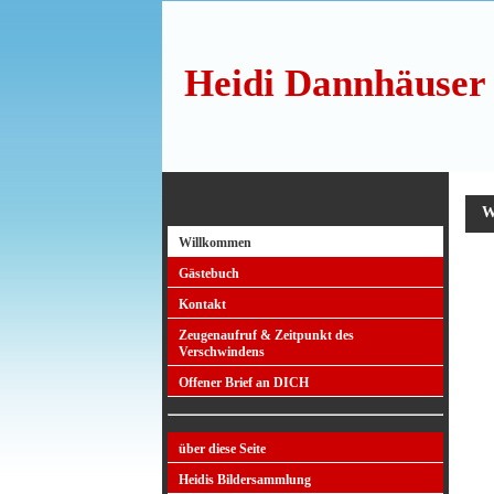
Heidi Dannhäuser 
W
Willkommen
Gästebuch
Kontakt
Zeugenaufruf & Zeitpunkt des
Verschwindens
Offener Brief an DICH
über diese Seite
Heidis Bildersammlung