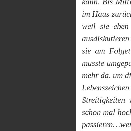
kann. Bis Mit
im Haus zurück
weil sie eben
ausdiskutiere
sie am Folget
musste umgepa
mehr da, um di
Lebenszeichen
Streitigkeite
schon mal hoch
passieren…wen