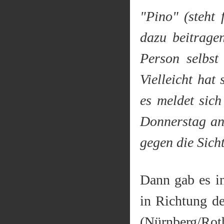
"Pino" (steht
dazu beitrage
Person selbst
Vielleicht hat
es meldet sich
Donnerstag ans
gegen die Sic
Dann gab es i
in Richtung de
(Nürnberg/Ro