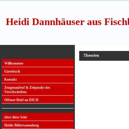
Heidi Dannhäuser aus Fisch
Theorien
Willkommen
Gästebuch
Kontakt
Zeugenaufruf & Zeitpunkt des
Verschwindens
Offener Brief an DICH
über diese Seite
Heidis Bildersammlung