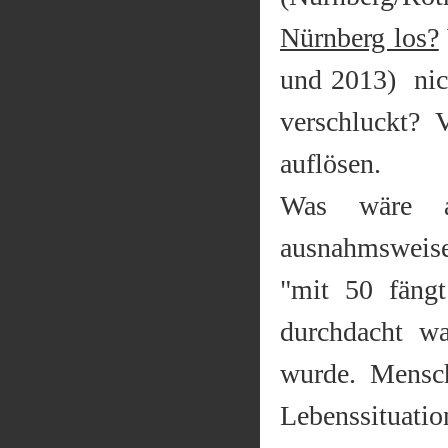
Nürnberg los?
und 2013) nic
verschluckt?
auflösen.
Was wäre a
ausnahmsweise 
"mit 50 fäng
durchdacht w
wurde. Mensch
Lebenssituatio