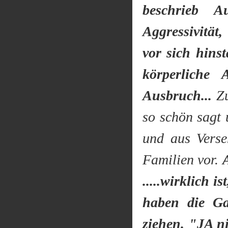
beschrieb A
Aggressivität
vor sich hins
körperliche
Ausbruch...
Zu
so schön sagt
und aus Vers
Familien vor.
.....wirklich 
haben die Ga
ziehen. "JA n